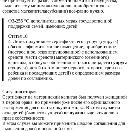
не претендует на раздел совместно нажитого имущества,
выделить ему минимальную долю, приобретенную за
средства маткапитала(субсидии) все-равно нужно.
ФЗ-256 “О дополнительных мерах государственной
поддержки семей, имеющих детей”
Статья 10
4. Лицо, получившее сертификат, его супруг (супруга)
обязаны оформить жилое помещение, приобретенное
(построенное, реконструированное) с использованием
средств (части средств) материнского (семейного)
капитала, в общую собственность такого лица,
его супруга
(супруги), детей (в том числе первого, второго, третьего
ребенка и последующих детей) с определением размера
долей по соглашению.
Ситуация вторая.
Сертификат на материнский капитал был получен женщиной
в период брака, но применен уже после его официального
расторжения для оплаты покупки жилья. В этом случае на
отца детей (бывшего супруга)
не нужно
выделять долю в
праве собственности.
В этом случае вы можете применить шаблон соглашения для
выделения долей в неполной семье.