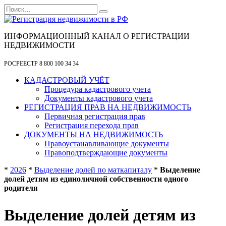
Перейти
Search
к
for:
содержанию
ИНФОРМАЦИОННЫЙ КАНАЛ О РЕГИСТРАЦИИ
НЕДВИЖИМОСТИ
РОСРЕЕСТР 8 800 100 34 34
КАДАСТРОВЫЙ УЧЁТ
Процедура кадастрового учета
Документы кадастрового учета
РЕГИСТРАЦИЯ ПРАВ НА НЕДВИЖИМОСТЬ
Первичная регистрация прав
Регистрация перехода прав
ДОКУМЕНТЫ НА НЕДВИЖИМОСТЬ
Правоустанавливающие документы
Правоподтверждающие документы
*
2026
*
Выделение долей по маткапиталу
*
Выделение
долей детям из единоличной собственности одного
родителя
Выделение долей детям из