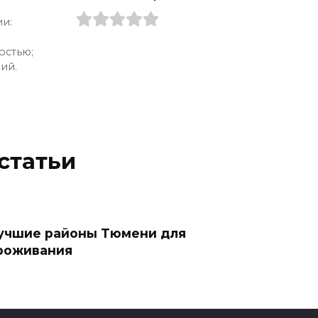
и:
остью;
ий.
статьи
учшие районы Тюмени для
роживания
605