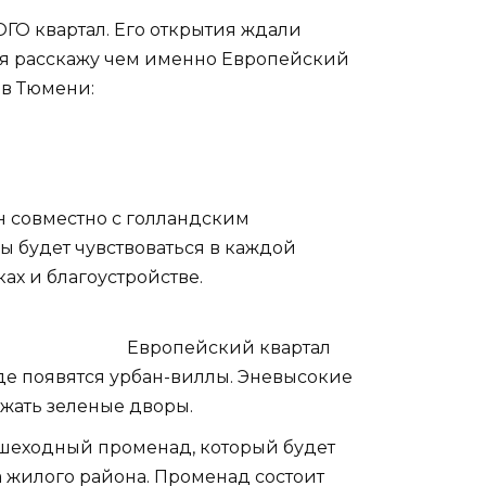
ГО квартал. Его открытия ждали
е я расскажу чем именно Европейский
ов Тюмени:
н совместно с голландским
пы будет чувствоваться в каждой
ах и благоустройстве.
Европейский квартал
де появятся урбан-виллы. Эневысокие
жать зеленые дворы.
шеходный променад, который будет
а жилого района. Променад состоит