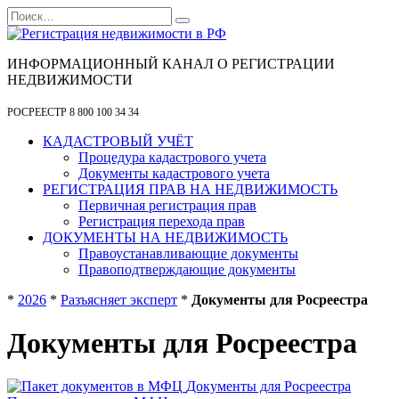
Перейти
Search
к
for:
содержанию
ИНФОРМАЦИОННЫЙ КАНАЛ О РЕГИСТРАЦИИ
НЕДВИЖИМОСТИ
РОСРЕЕСТР 8 800 100 34 34
КАДАСТРОВЫЙ УЧЁТ
Процедура кадастрового учета
Документы кадастрового учета
РЕГИСТРАЦИЯ ПРАВ НА НЕДВИЖИМОСТЬ
Первичная регистрация прав
Регистрация перехода прав
ДОКУМЕНТЫ НА НЕДВИЖИМОСТЬ
Правоустанавливающие документы
Правоподтверждающие документы
*
2026
*
Разъясняет эксперт
*
Документы для Росреестра
Документы для Росреестра
Документы для Росреестра